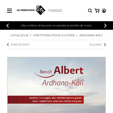
CATALOGUE
Des milliers d'œuvres musicales à portée de main
CONNEXION
Explorez notre catalogue de partitions
CATALOGUE
PARTITIONS POUR GUITARE
ARDHANA-KÂLÎ
PARTITIONS 
INSCRIPTION
riche en œuvres originales et en
PRÉCÉDENT
SUIVANT
arrangements de qualité.
Méthodes
Guitare seule
Explorez notre catalogue de partitions
riche en œuvres originales et en
2 guitares
arrangements de qualité.
3 guitares
4 guitares
PARTITIONS POUR GUITARE
5 guitares et plus
Ensemble de guitare
PARTITIONS POUR AUTRES
Orchestre de guitares
INSTRUMENTS
Concerto pour guitar
Guitare et un autre 
PARTITIONS POUR ENSEMBLES
Musique de chambre 