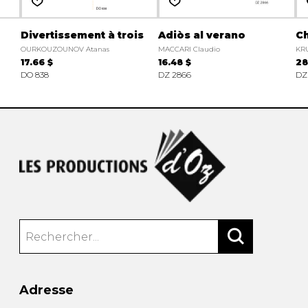
Divertissement à trois
Adiòs al verano
C
OURKOUZOUNOV Atanas
MACCARI Claudio
KRU
17.66 $
16.48 $
28
DO 838
DZ 2866
DZ
Adresse