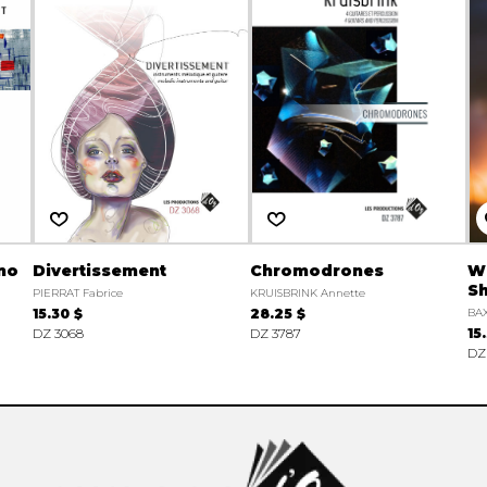
 no
Divertissement
Chromodrones
Wh
S
PIERRAT Fabrice
KRUISBRINK Annette
15.30 $
28.25 $
BAX
DZ 3068
DZ 3787
15
DZ