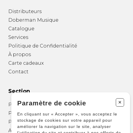
Distributeurs
Doberman Musique
Catalogue
Services
Politique de Confidentialité
À propos
Carte cadeaux
Contact
Section
+
Paramètre de cookie
Partitions pour guitare
Partitions pour autres instruments
En cliquant sur « Accepter », vous acceptez le
stockage de cookies sur votre appareil pour
Partitions pour ensembles
améliorer la navigation sur le site, analyser
Autres produits
l’utilisation du site et contribuer à nos efforts de