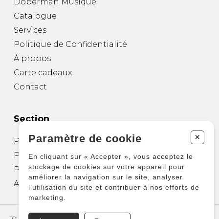
Doberman Musique
Catalogue
Services
Politique de Confidentialité
À propos
Carte cadeaux
Contact
Section
+
Paramètre de cookie
Partitions pour guitare
Partitions pour autres instruments
En cliquant sur « Accepter », vous acceptez le
stockage de cookies sur votre appareil pour
Partitions pour ensembles
améliorer la navigation sur le site, analyser
Autres produits
l’utilisation du site et contribuer à nos efforts de
marketing.
TOUS DROITS RÉSERVÉS © COPYRIGHT 2026 – PRODUCTIONS D'OZ