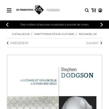
CATALOGUE
Des milliers d'œuvres musicales à portée de main
CONNEXION
Explorez notre catalogue de partitions
CATALOGUE
PARTITIONS POUR GUITARE
ROUNDELAY
PARTITIONS 
INSCRIPTION
riche en œuvres originales et en
PRÉCÉDENT
SUIVANT
arrangements de qualité.
Méthodes
Guitare seule
Explorez notre catalogue de partitions
riche en œuvres originales et en
2 guitares
arrangements de qualité.
3 guitares
4 guitares
PARTITIONS POUR GUITARE
5 guitares et plus
Ensemble de guitare
PARTITIONS POUR AUTRES
Orchestre de guitares
INSTRUMENTS
Concerto pour guitar
Guitare et un autre 
PARTITIONS POUR ENSEMBLES
Musique de chambre 