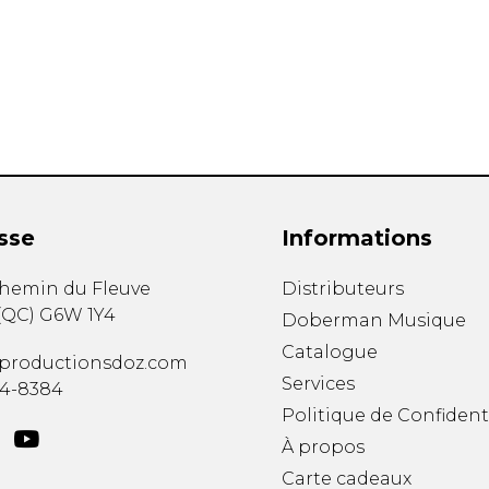
Hautbois
Luth
Mandoline
Orgue
Percussion
Piano
Saxophone
Trombone
Trompette
sse
Informations
Tuba
Ukulélé
chemin du Fleuve
Distributeurs
Violon
(
QC
)
G6W 1Y4
Doberman Musique
Violoncelle
Catalogue
Voix
productionsdoz.com
Services
34-8384
Politique de Confident
À propos
Carte cadeaux