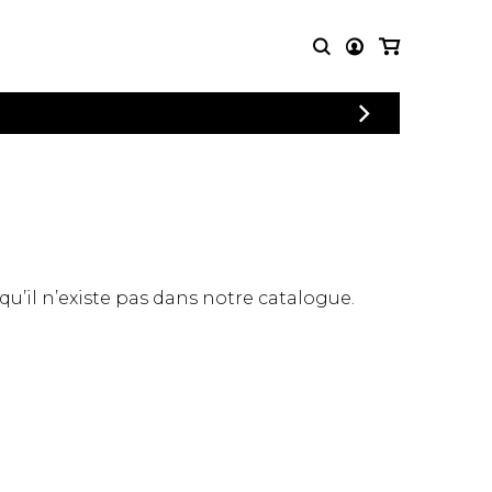
CONNEXION
PARTITIONS
AUTRES
INSCRIPTION
POUR
PRODUITS
ENSEMBLES
Articles promotionnels
Chœur
Cordes Knobloch
Concerto
Disques compacts et
Musique de chambre
DVDs
 qu’il n’existe pas dans notre catalogue.
Orchestre
Ouvrages théoriques
et livres
Quatuor de flûtes
Quatuor de saxophones