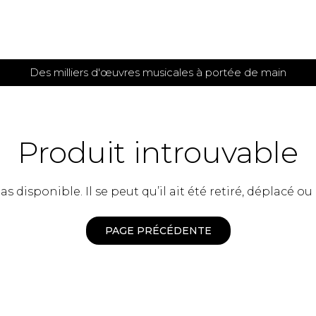
Des milliers d'œuvres musicales à portée de main
 et
TITIONS POUR GUITARE
PARTITIONS
POUR
AUTRES
es
INSTRUMENTS
Produit introuvable
seule
Alto
s
Basse électrique
s
 disponible. Il se peut qu’il ait été retiré, déplacé ou
Basson
s
Clarinette
s et plus
Clavecin
PAGE PRÉCÉDENTE
e de guitares
Contrebasse
e de guitares
Cor anglais
 pour guitare
Cor français
et un autre instrument
Flûte
 de chambre avec guitare
Harpe