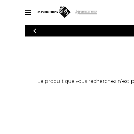
CATALOGUE
Explorez notre catalogue de partitions riche en œuvres originales
PAR
en arrangements de qualité.
Méthod
Guitare 
Explorez notre catalogue de partitions
2 guitare
riche en œuvres originales et en
arrangements de qualité.
3 guitare
PARTITIONS POUR GUITARE
Le produit que vous recherchez n’est pas
4 guitare
5 guitare
Ensembl
PARTITIONS POUR AUTRES INSTRUMENTS
Orchestr
Concerto
Guitare 
PARTITIONS POUR ENSEMBLES
Musique