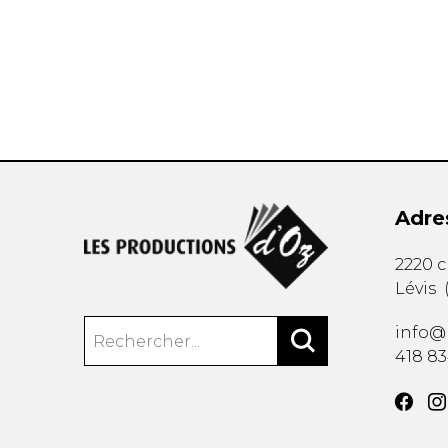
AUTRES PRODUITS
Adre
2220 
Lévis
info@
418 8