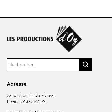
AUTRES PRODUITS
Adresse
2220 chemin du Fleuve
Lévis
(
QC
)
G6W 1Y4