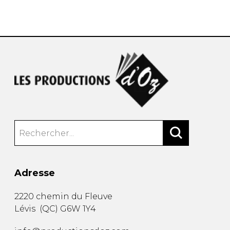
AUTRES PRODUITS
Adresse
2220 chemin du Fleuve
Lévis
(
QC
)
G6W 1Y4