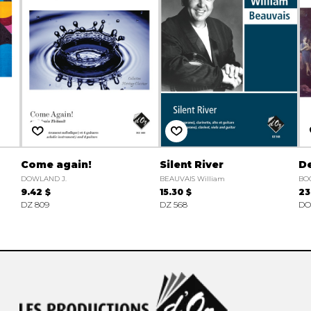
Come again!
Silent River
D
DOWLAND J.
BEAUVAIS William
BO
9.42 $
15.30 $
23
DZ 809
DZ 568
DO