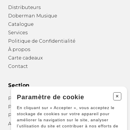
Distributeurs
Doberman Musique
Catalogue
Services
Politique de Confidentialité
À propos
Carte cadeaux
Contact
Section
+
Paramètre de cookie
Partitions pour guitare
Partitions pour autres instruments
En cliquant sur « Accepter », vous acceptez le
stockage de cookies sur votre appareil pour
Partitions pour ensembles
améliorer la navigation sur le site, analyser
Autres produits
l’utilisation du site et contribuer à nos efforts de