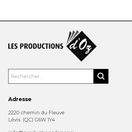
AUTRES PRODUITS
Adresse
2220 chemin du Fleuve
Lévis
(
QC
)
G6W 1Y4