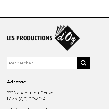
AUTRES PRODUITS
Adresse
2220 chemin du Fleuve
Lévis
(
QC
)
G6W 1Y4