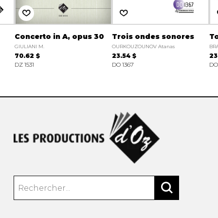
Concerto in A, opus 30
Trois ondes sonores
To
GIULIANI M.
OURKOUZOUNOV Atanas
BRA
70.62 $
23.54 $
23
DZ 1531
DO 1367
DO