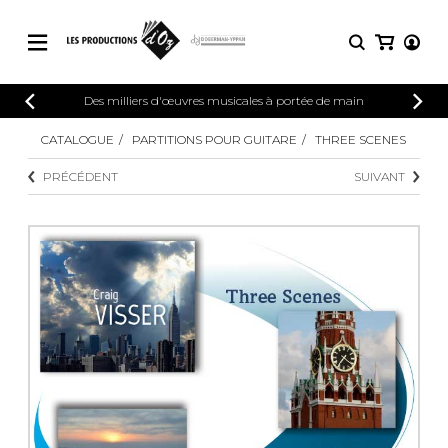
CATALOGUE
Des milliers d'œuvres musicales à portée de main
CONNEXION
Explorez notre catalogue de partitions
CATALOGUE
PARTITIONS POUR GUITARE
THREE SCENES
PARTITIONS 
INSCRIPTION
riche en œuvres originales et en
PRÉCÉDENT
SUIVANT
arrangements de qualité.
Méthodes
Guitare seule
Explorez notre catalogue de partitions
riche en œuvres originales et en
2 guitares
arrangements de qualité.
3 guitares
4 guitares
PARTITIONS POUR GUITARE
5 guitares et plus
Ensemble de guitare
PARTITIONS POUR AUTRES
Orchestre de guitares
INSTRUMENTS
Concerto pour guitar
Guitare et un autre 
PARTITIONS POUR ENSEMBLES
Musique de chambre 