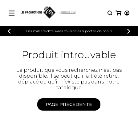
CATALOGUE
Des milliers d'œuvres musicales à portée de main
CONNEXION
Explorez notre catalogue de partitions
PARTITIONS 
INSCRIPTION
riche en œuvres originales et en
Produit introuvable
arrangements de qualité.
Méthodes
Guitare seule
Explorez notre catalogue de partitions
Le produit que vous recherchez n’est pas
riche en œuvres originales et en
2 guitares
disponible. Il se peut qu’il ait été retiré,
arrangements de qualité.
3 guitares
déplacé ou qu’il n’existe pas dans notre
4 guitares
PARTITIONS POUR GUITARE
catalogue.
5 guitares et plus
Ensemble de guitare
PAGE PRÉCÉDENTE
PARTITIONS POUR AUTRES
Orchestre de guitares
INSTRUMENTS
Concerto pour guitar
Guitare et un autre 
PARTITIONS POUR ENSEMBLES
Musique de chambre 