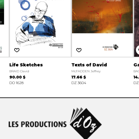
Life Sketches
Texts of David
G
BRAID David
McFADDEN Jeffrey
BAC
90.00 $
17.66 $
14
DO 1628
DZ 3604
DZ