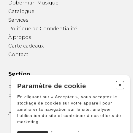
Doberman Musique
Catalogue
Services
Politique de Confidentialité
À propos
Carte cadeaux
Contact
Section
+
Paramètre de cookie
Partitions pour guitare
Partitions pour autres instruments
En cliquant sur « Accepter », vous acceptez le
stockage de cookies sur votre appareil pour
Partitions pour ensembles
améliorer la navigation sur le site, analyser
Autres produits
l’utilisation du site et contribuer à nos efforts de
marketing.