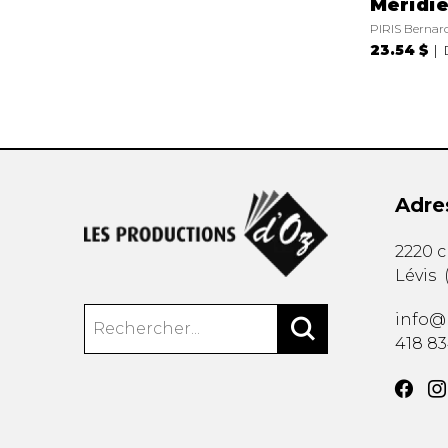
Méridi
PIRIS Bernar
23.54 $
Adre
2220 
Lévis
info@
418 8