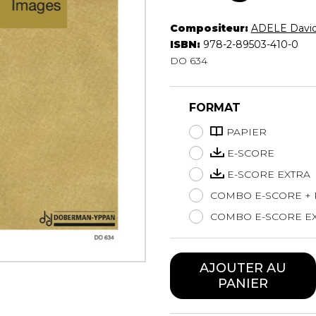
Hautbois
Compositeur:
ADELE Davi
Luth
ISBN:
978-2-89503-410-0
Mandoline
DO 634
Orgue
Percussion
Piano
FORMAT
Saxophone
Trombone
PAPIER
Trompette
E-SCORE
Tuba
E-SCORE EXTRA
Ukulélé
COMBO E-SCORE + 
Violon
Violoncelle
COMBO E-SCORE EX
Voix
AJOUTER AU
PANIER