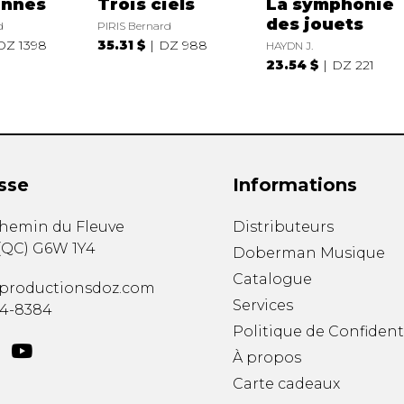
ennes
Trois ciels
La symphonie
des jouets
d
PIRIS Bernard
DZ 1398
35.31 $
DZ 988
HAYDN J.
23.54 $
DZ 221
sse
Informations
chemin du Fleuve
Distributeurs
(
QC
)
G6W 1Y4
Doberman Musique
Catalogue
productionsdoz.com
Services
34-8384
Politique de Confident
À propos
Carte cadeaux