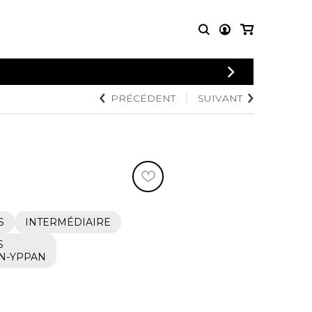
CONNEXION
PRÉCÉDENT
SUIVANT
PARTITIONS
AUTRES
INSCRIPTION
POUR
PRODUITS
ENSEMBLES
Articles promotionnels
Chœur
Cordes Knobloch
Concerto
Disques compacts et
Musique de chambre
DVDs
Orchestre
Ouvrages théoriques
et livres
Quatuor de flûtes
S
INTERMÉDIAIRE
Quatuor de saxophones
S
N-YPPAN