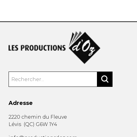
AUTRES PRODUITS
Adresse
2220 chemin du Fleuve
Lévis
(
QC
)
G6W 1Y4