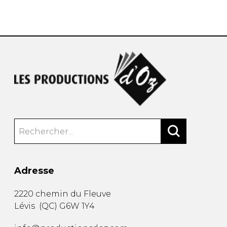
AUTRES PRODUITS
Adresse
2220 chemin du Fleuve
Lévis
(
QC
)
G6W 1Y4