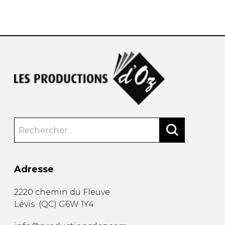
AUTRES PRODUITS
Adresse
2220 chemin du Fleuve
Lévis
(
QC
)
G6W 1Y4