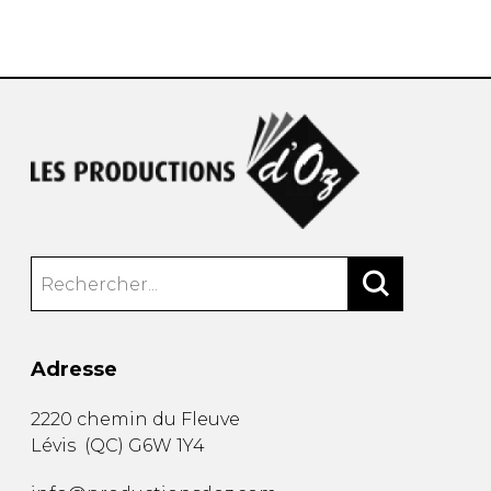
AUTRES PRODUITS
Adresse
2220 chemin du Fleuve
Lévis
(
QC
)
G6W 1Y4