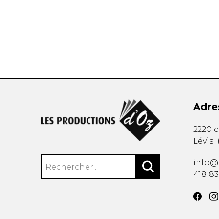
AUTRES PRODUITS
Adre
2220 
Lévis
info@
418 8