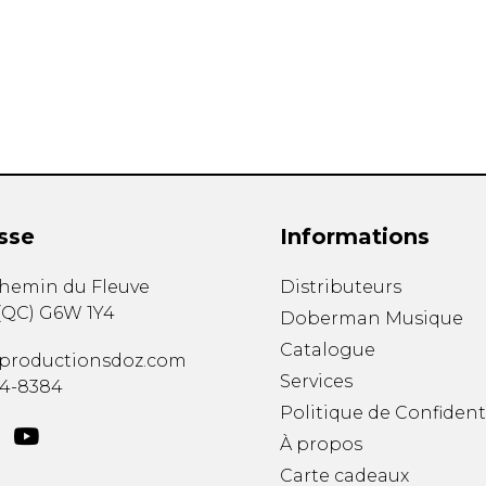
Hautbois
Luth
Mandoline
Orgue
Percussion
Piano
Saxophone
Trombone
Trompette
sse
Informations
Tuba
Ukulélé
chemin du Fleuve
Distributeurs
Violon
(
QC
)
G6W 1Y4
Doberman Musique
Violoncelle
Catalogue
Voix
productionsdoz.com
Services
34-8384
Politique de Confident
À propos
Carte cadeaux