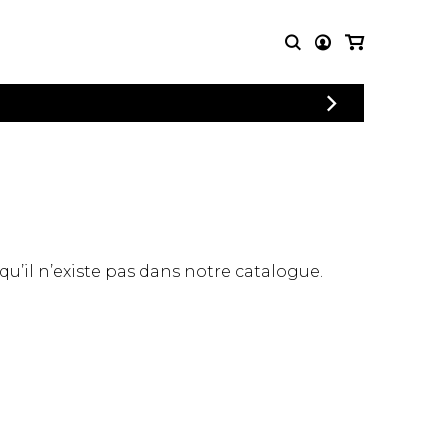
CONNEXION
PARTITIONS
AUTRES
INSCRIPTION
POUR
PRODUITS
ENSEMBLES
Articles promotionnels
Chœur
Cordes Knobloch
Concerto
Disques compacts et
Musique de chambre
DVDs
 qu’il n’existe pas dans notre catalogue.
Orchestre
Ouvrages théoriques
et livres
Quatuor de flûtes
Quatuor de saxophones