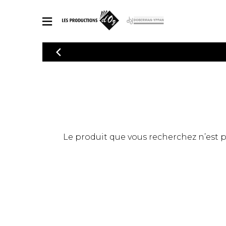
CATALOGUE
Explorez notre catalogue de partitions riche en œuvres originales
PAR
en arrangements de qualité.
Méthod
Guitare 
Explorez notre catalogue de partitions
2 guitare
riche en œuvres originales et en
arrangements de qualité.
3 guitare
PARTITIONS POUR GUITARE
Le produit que vous recherchez n’est pas
4 guitare
5 guitare
Ensembl
PARTITIONS POUR AUTRES INSTRUMENTS
Orchestr
Concerto
Guitare 
PARTITIONS POUR ENSEMBLES
Musique