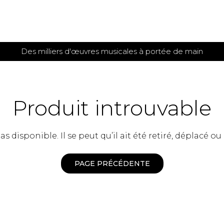
Des milliers d'œuvres musicales à portée de main
 et
TITIONS POUR GUITARE
PARTITIONS
POUR
AUTRES
es
INSTRUMENTS
Produit introuvable
seule
Alto
s
Basse électrique
s
 disponible. Il se peut qu’il ait été retiré, déplacé ou
Basson
s
Clarinette
s et plus
Clavecin
PAGE PRÉCÉDENTE
e de guitares
Contrebasse
e de guitares
Cor anglais
 pour guitare
Cor français
et un autre instrument
Flûte
 de chambre avec guitare
Harpe