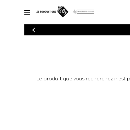
CATALOGUE
Explorez notre catalogue de partitions riche en œuvres originales
PAR
en arrangements de qualité.
Méthod
Guitare 
Explorez notre catalogue de partitions
2 guitare
riche en œuvres originales et en
arrangements de qualité.
3 guitare
PARTITIONS POUR GUITARE
Le produit que vous recherchez n’est pas
4 guitare
5 guitare
Ensembl
PARTITIONS POUR AUTRES INSTRUMENTS
Orchestr
Concerto
Guitare 
PARTITIONS POUR ENSEMBLES
Musique