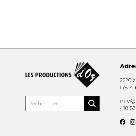
AUTRES PRODUITS
Adre
2220 
Lévis
info@
418 8