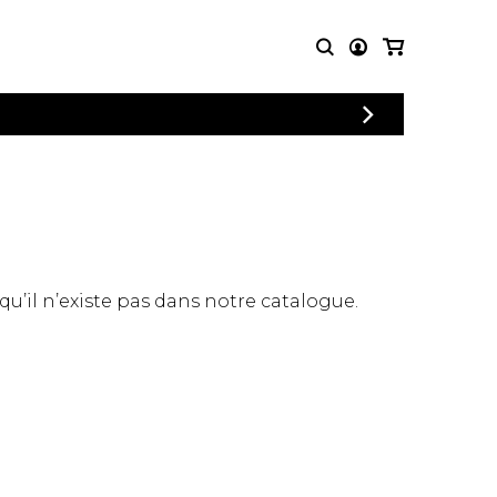
CONNEXION
PARTITIONS
AUTRES
INSCRIPTION
POUR
PRODUITS
ENSEMBLES
Articles promotionnels
Chœur
Cordes Knobloch
Concerto
Disques compacts et
Musique de chambre
DVDs
 qu’il n’existe pas dans notre catalogue.
Orchestre
Ouvrages théoriques
et livres
Quatuor de flûtes
Quatuor de saxophones