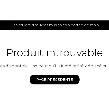
Des milliers d'œuvres musicales à portée de main
 et
TITIONS POUR GUITARE
PARTITIONS
POUR
AUTRES
es
INSTRUMENTS
Produit introuvable
seule
Alto
s
Basse électrique
s
 disponible. Il se peut qu’il ait été retiré, déplacé ou
Basson
s
Clarinette
s et plus
Clavecin
PAGE PRÉCÉDENTE
e de guitares
Contrebasse
e de guitares
Cor anglais
 pour guitare
Cor français
et un autre instrument
Flûte
 de chambre avec guitare
Harpe