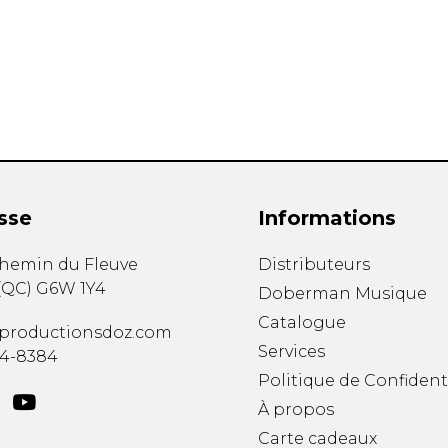
Hautbois
Luth
Mandoline
Orgue
Percussion
Piano
Saxophone
Trombone
Trompette
sse
Informations
Tuba
Ukulélé
chemin du Fleuve
Distributeurs
Violon
(
QC
)
G6W 1Y4
Doberman Musique
Violoncelle
Catalogue
Voix
productionsdoz.com
Services
34-8384
Politique de Confident
À propos
Carte cadeaux