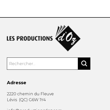
AUTRES PRODUITS
Adresse
2220 chemin du Fleuve
Lévis
(
QC
)
G6W 1Y4