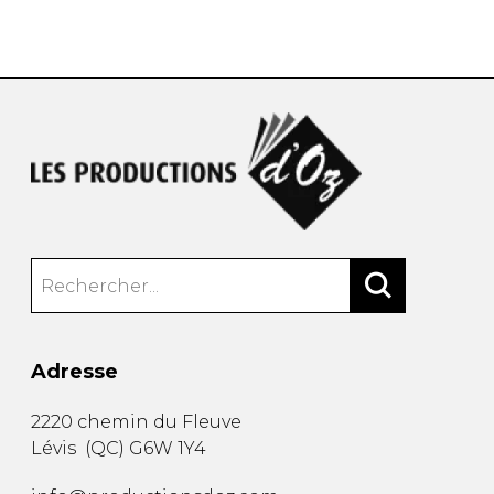
AUTRES PRODUITS
Adresse
2220 chemin du Fleuve
Lévis
(
QC
)
G6W 1Y4