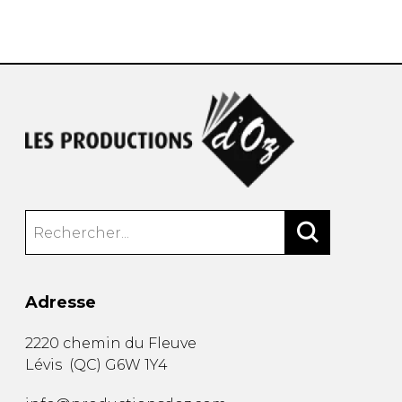
AUTRES PRODUITS
Adresse
2220 chemin du Fleuve
Lévis
(
QC
)
G6W 1Y4