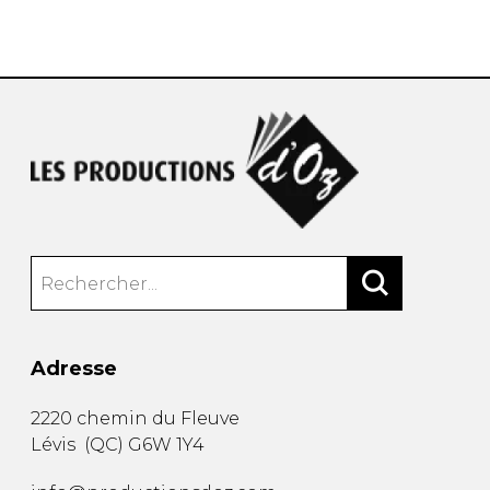
AUTRES PRODUITS
Adresse
2220 chemin du Fleuve
Lévis
(
QC
)
G6W 1Y4