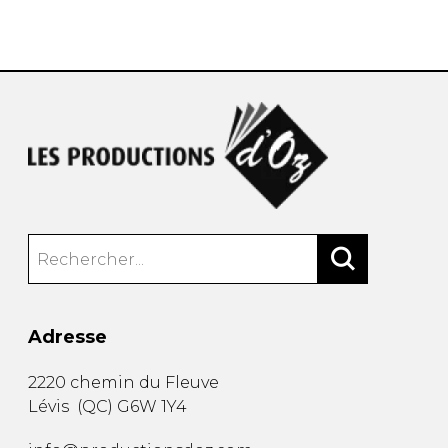
AUTRES PRODUITS
Adresse
2220 chemin du Fleuve
Lévis
(
QC
)
G6W 1Y4