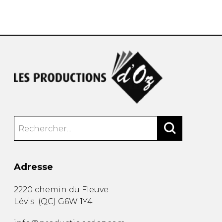
AUTRES PRODUITS
Adresse
2220 chemin du Fleuve
Lévis
(
QC
)
G6W 1Y4