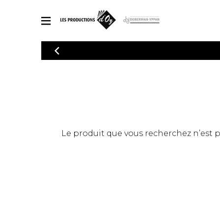
CATALOGUE
Explorez notre catalogue de partitions riche en œuvres originales
PAR
en arrangements de qualité.
Méthod
Guitare 
Explorez notre catalogue de partitions
2 guitare
riche en œuvres originales et en
arrangements de qualité.
3 guitare
PARTITIONS POUR GUITARE
Le produit que vous recherchez n’est pas
4 guitare
5 guitare
Ensembl
PARTITIONS POUR AUTRES INSTRUMENTS
Orchestr
Concerto
Guitare 
PARTITIONS POUR ENSEMBLES
Musique