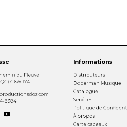
Hautbois
Luth
Mandoline
Orgue
Percussion
Piano
Saxophone
Trombone
Trompette
sse
Informations
Tuba
Ukulélé
chemin du Fleuve
Distributeurs
Violon
(
QC
)
G6W 1Y4
Doberman Musique
Violoncelle
Catalogue
Voix
productionsdoz.com
Services
34-8384
Politique de Confident
À propos
Carte cadeaux