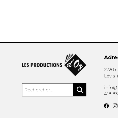
AUTRES PRODUITS
Adre
2220 
Lévis
info@
418 8