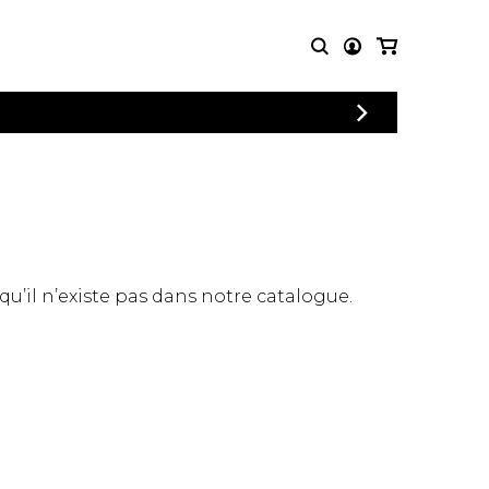
CONNEXION
PARTITIONS
AUTRES
INSCRIPTION
POUR
PRODUITS
ENSEMBLES
Articles promotionnels
Chœur
Cordes Knobloch
Concerto
Disques compacts et
Musique de chambre
DVDs
 qu’il n’existe pas dans notre catalogue.
Orchestre
Ouvrages théoriques
et livres
Quatuor de flûtes
Quatuor de saxophones