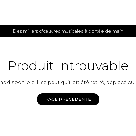
Des milliers d'œuvres musicales à portée de main
 et
TITIONS POUR GUITARE
PARTITIONS
POUR
AUTRES
es
INSTRUMENTS
Produit introuvable
seule
Alto
s
Basse électrique
s
 disponible. Il se peut qu’il ait été retiré, déplacé ou
Basson
s
Clarinette
s et plus
Clavecin
PAGE PRÉCÉDENTE
e de guitares
Contrebasse
e de guitares
Cor anglais
 pour guitare
Cor français
et un autre instrument
Flûte
 de chambre avec guitare
Harpe