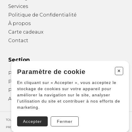
Services
Politique de Confidentialité
À propos
Carte cadeaux
Contact
Section
+
Paramètre de cookie
Partitions pour guitare
Partitions pour autres instruments
En cliquant sur « Accepter », vous acceptez le
stockage de cookies sur votre appareil pour
Partitions pour ensembles
améliorer la navigation sur le site, analyser
Autres produits
l’utilisation du site et contribuer à nos efforts de
marketing.
TOUS DROITS RÉSERVÉS © COPYRIGHT 2026 – PRODUCTIONS D'OZ
Accepter
Fermer
PROPULSÉ PAR