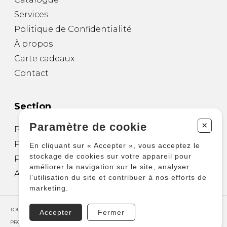
Services
Politique de Confidentialité
À propos
Carte cadeaux
Contact
Section
+
Paramètre de cookie
Partitions pour guitare
Partitions pour autres instruments
En cliquant sur « Accepter », vous acceptez le
stockage de cookies sur votre appareil pour
Partitions pour ensembles
améliorer la navigation sur le site, analyser
Autres produits
l’utilisation du site et contribuer à nos efforts de
marketing.
TOUS DROITS RÉSERVÉS © COPYRIGHT 2026 – PRODUCTIONS D'OZ
Accepter
Fermer
PROPULSÉ PAR