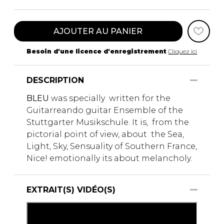
AJOUTER AU PANIER
Besoin d'une licence d'enregistrement
Cliquez ici
DESCRIPTION
BLEU
was specially written for the
Guitarreando guitar Ensemble of the
Stuttgarter Musikschule. It is, from the
pictorial point of view, about the Sea,
Light, Sky, Sensuality of Southern France,
Nice! emotionally its about melancholy.
EXTRAIT(S) VIDÉO(S)