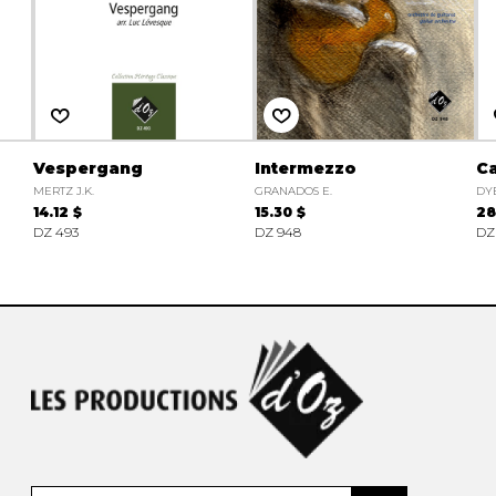
Vespergang
Intermezzo
Ca
MERTZ J.K.
GRANADOS E.
DY
14.12 $
15.30 $
28
DZ 493
DZ 948
DZ 