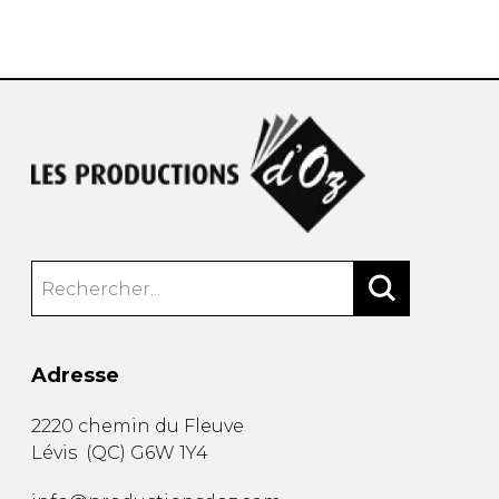
AUTRES PRODUITS
Adresse
2220 chemin du Fleuve
Lévis
(
QC
)
G6W 1Y4