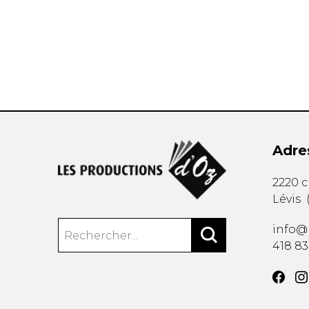
AUTRES PRODUITS
Adre
2220 
Lévis
info@
418 8