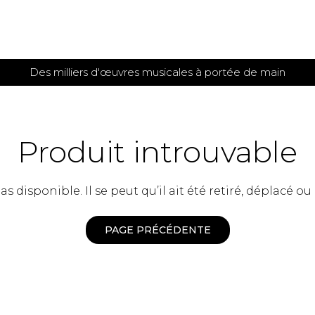
Des milliers d'œuvres musicales à portée de main
 et
TITIONS POUR GUITARE
PARTITIONS
POUR
AUTRES
es
INSTRUMENTS
Produit introuvable
seule
Alto
s
Basse électrique
s
 disponible. Il se peut qu’il ait été retiré, déplacé ou
Basson
s
Clarinette
s et plus
Clavecin
PAGE PRÉCÉDENTE
e de guitares
Contrebasse
e de guitares
Cor anglais
 pour guitare
Cor français
et un autre instrument
Flûte
 de chambre avec guitare
Harpe