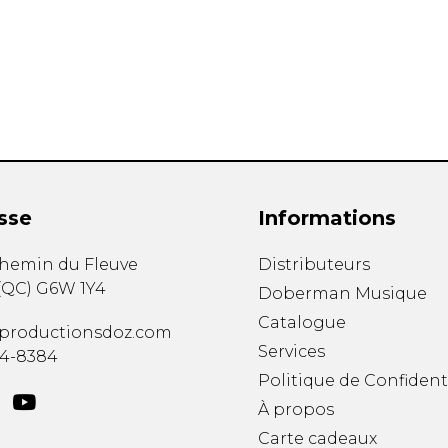
Hautbois
Luth
Mandoline
Orgue
Percussion
Piano
Saxophone
Trombone
Trompette
sse
Informations
Tuba
Ukulélé
chemin du Fleuve
Distributeurs
Violon
(
QC
)
G6W 1Y4
Doberman Musique
Violoncelle
Catalogue
Voix
productionsdoz.com
Services
34-8384
Politique de Confident
À propos
Carte cadeaux