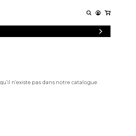
CONNEXION
PARTITIONS
AUTRES
INSCRIPTION
POUR
PRODUITS
ENSEMBLES
Articles promotionnels
Chœur
Cordes Knobloch
Concerto
Disques compacts et
Musique de chambre
DVDs
 qu’il n’existe pas dans notre catalogue.
Orchestre
Ouvrages théoriques
et livres
Quatuor de flûtes
Quatuor de saxophones