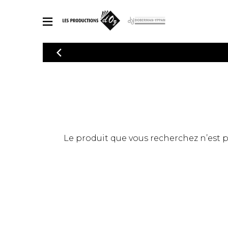
CATALOGUE
Explorez notre catalogue de partitions riche en œuvres originales
PAR
en arrangements de qualité.
Méthod
Guitare 
Explorez notre catalogue de partitions
2 guitare
riche en œuvres originales et en
arrangements de qualité.
3 guitare
PARTITIONS POUR GUITARE
Le produit que vous recherchez n’est pas
4 guitare
5 guitare
Ensembl
PARTITIONS POUR AUTRES INSTRUMENTS
Orchestr
Concerto
Guitare 
PARTITIONS POUR ENSEMBLES
Musique