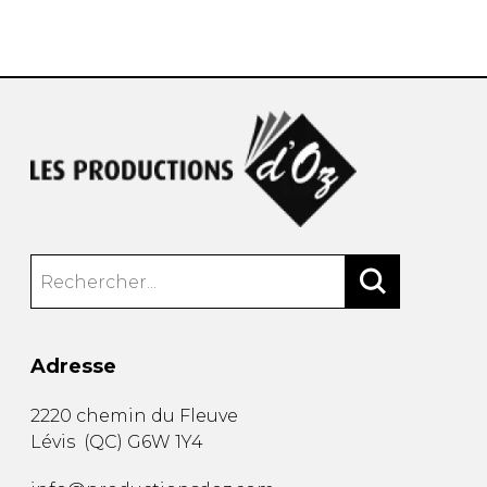
AUTRES PRODUITS
Adresse
2220 chemin du Fleuve
Lévis
(
QC
)
G6W 1Y4