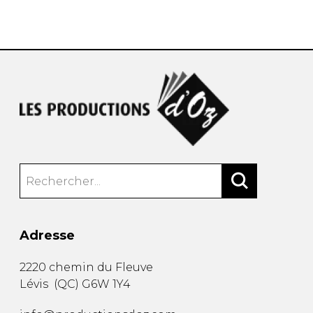
AUTRES PRODUITS
Adresse
2220 chemin du Fleuve
Lévis
(
QC
)
G6W 1Y4