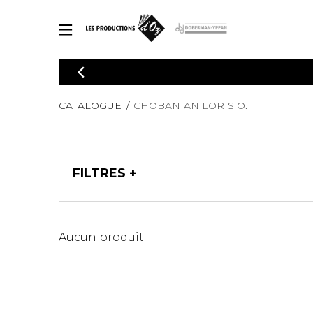
CATALOGUE
Explorez notre catalogue de partitions riche en œuvres originales
PAR
CATALOGUE
CHOBANIAN LORIS O.
en arrangements de qualité.
Méthod
Guitare 
Explorez notre catalogue de partitions
2 guitare
riche en œuvres originales et en
FILTRES
arrangements de qualité.
3 guitare
PARTITIONS POUR GUITARE
4 guitare
5 guitare
Ensembl
PARTITIONS POUR AUTRES INSTRUMENTS
Aucun produit.
Orchestr
Concerto
Guitare 
PARTITIONS POUR ENSEMBLES
Musique