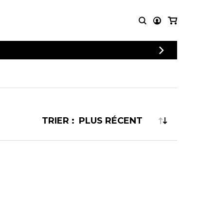
CONNEXION
PARTITIONS
AUTRES
INSCRIPTION
POUR
PRODUITS
ENSEMBLES
Articles promotionnels
Chœur
Cordes Knobloch
Concerto
Disques compacts et
TRIER :
Musique de chambre
DVDs
Orchestre
Ouvrages théoriques
et livres
Quatuor de flûtes
Quatuor de saxophones