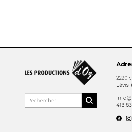
AUTRES PRODUITS
Adre
2220 
Lévis
info@
418 8