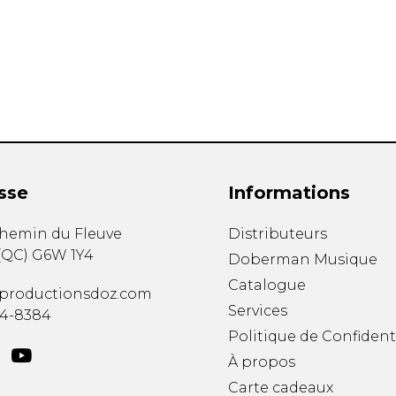
Hautbois
Luth
Mandoline
Orgue
Percussion
Piano
Saxophone
Trombone
Trompette
sse
Informations
Tuba
Ukulélé
chemin du Fleuve
Distributeurs
Violon
(
QC
)
G6W 1Y4
Doberman Musique
Violoncelle
Catalogue
Voix
productionsdoz.com
Services
34-8384
Politique de Confident
À propos
Carte cadeaux