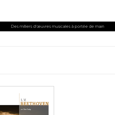
Des milliers d'œuvres musicales à portée de main
 et
TITIONS POUR GUITARE
PARTITIONS
POUR
AUTRES
es
INSTRUMENTS
seule
Alto
s
Basse électrique
s
Basson
s
Clarinette
s et plus
Clavecin
e de guitares
Contrebasse
e de guitares
Cor anglais
 pour guitare
Cor français
et un autre instrument
Flûte
 de chambre avec guitare
Harpe