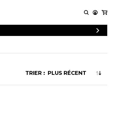
CONNEXION
PARTITIONS
AUTRES
INSCRIPTION
POUR
PRODUITS
ENSEMBLES
Articles promotionnels
Chœur
Cordes Knobloch
Concerto
Disques compacts et
TRIER :
Musique de chambre
DVDs
Orchestre
Ouvrages théoriques
et livres
Quatuor de flûtes
Quatuor de saxophones