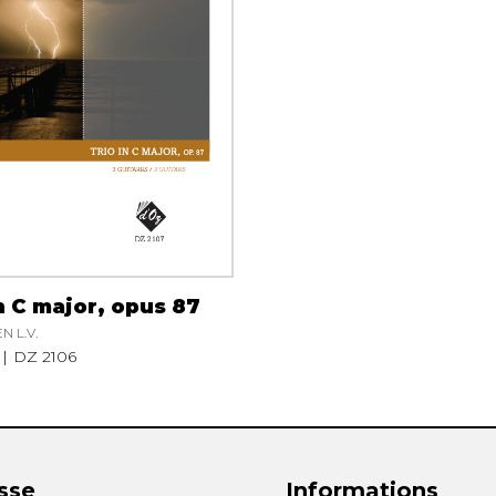
Hautbois
Luth
Mandoline
Orgue
Percussion
Piano
Saxophone
Trombone
Trompette
Tuba
Ukulélé
n C major, opus 87
Violon
 L.V.
Violoncelle
DZ 2106
Voix
sse
Informations