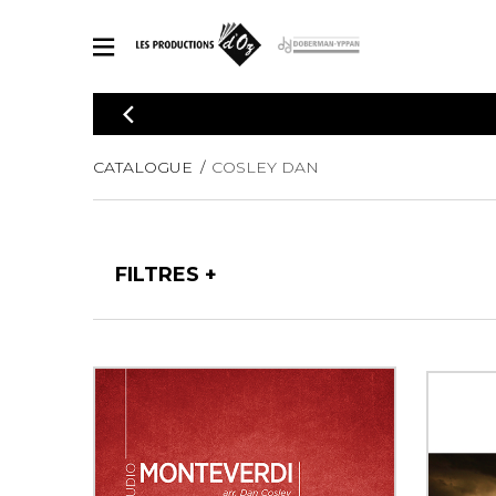
CATALOGUE
Explorez notre catalogue de partitions riche en œuvres originales
PAR
CATALOGUE
COSLEY DAN
en arrangements de qualité.
Méthod
Guitare 
Explorez notre catalogue de partitions
2 guitare
riche en œuvres originales et en
FILTRES
arrangements de qualité.
3 guitare
PARTITIONS POUR GUITARE
4 guitare
5 guitare
Ensembl
PARTITIONS POUR AUTRES INSTRUMENTS
Orchestr
Concerto
Guitare 
PARTITIONS POUR ENSEMBLES
Musique