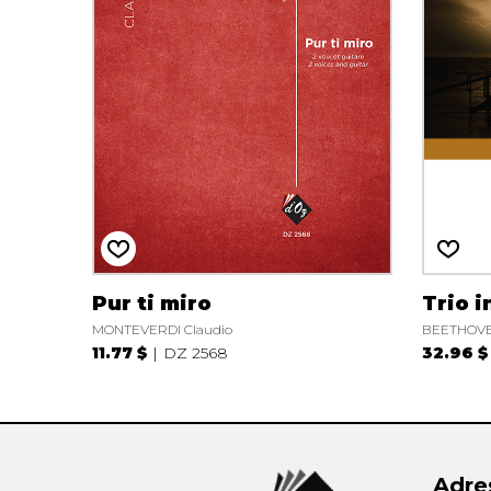
AUTRES PRODUITS
Pur ti miro
Trio i
MONTEVERDI Claudio
BEETHOVEN
11.77 $
DZ 2568
32.96 $
Adre