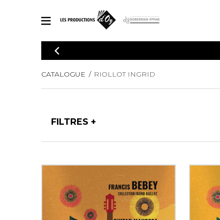
CATALOGUE
Explorez notre catalogue de partitions riche en œuvres originales
PAR
CATALOGUE
RIOLLOT INGRID
en arrangements de qualité.
Méthod
Guitare 
Explorez notre catalogue de partitions
2 guitare
riche en œuvres originales et en
FILTRES
arrangements de qualité.
3 guitare
PARTITIONS POUR GUITARE
4 guitare
5 guitare
Ensembl
PARTITIONS POUR AUTRES INSTRUMENTS
Orchestr
Concerto
Guitare 
PARTITIONS POUR ENSEMBLES
Musique