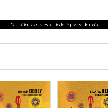
Des milliers d'œuvres musicales à portée de main
 et
TITIONS POUR GUITARE
PARTITIONS
POUR
AUTRES
es
INSTRUMENTS
seule
Alto
s
Basse électrique
s
Basson
s
Clarinette
s et plus
Clavecin
e de guitares
Contrebasse
e de guitares
Cor anglais
 pour guitare
Cor français
et un autre instrument
Flûte
 de chambre avec guitare
Harpe