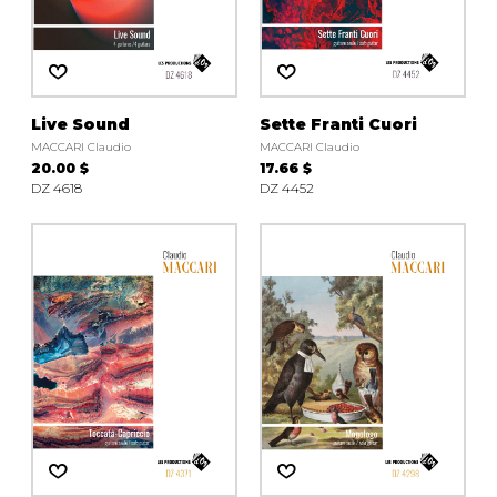
AUTRES PRODUITS
Live Sound
Sette Franti Cuori
MACCARI Claudio
MACCARI Claudio
20.00 $
17.66 $
DZ 4618
DZ 4452