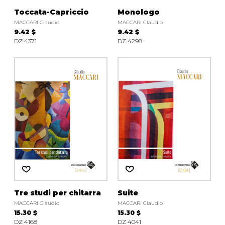
Toccata-Capriccio
Monologo
MACCARI Claudio
MACCARI Claudio
9.42 $
9.42 $
DZ 4371
DZ 4298
Tre studi per chitarra
Suite
MACCARI Claudio
MACCARI Claudio
15.30 $
15.30 $
DZ 4168
DZ 4041