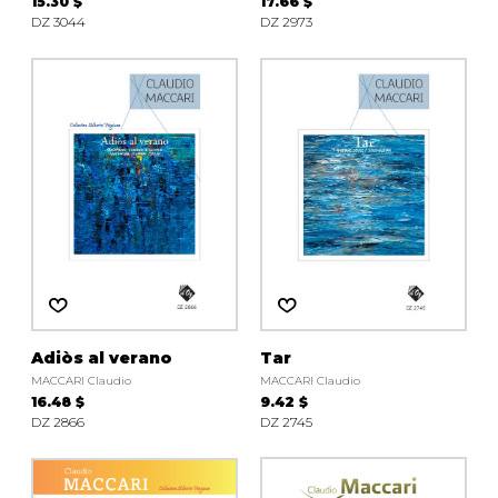
15.30 $
17.66 $
DZ 3044
DZ 2973
Adiòs al verano
Tar
MACCARI Claudio
MACCARI Claudio
16.48 $
9.42 $
DZ 2866
DZ 2745