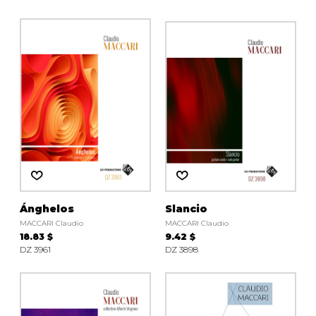
Ánghelos
Slancio
MACCARI Claudio
MACCARI Claudio
18.83 $
9.42 $
DZ 3961
DZ 3898