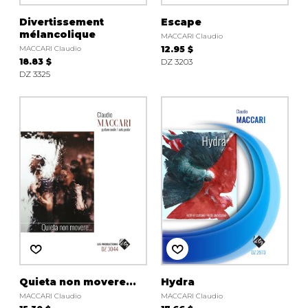
Divertissement
Escape
mélancolique
MACCARI Claudio
MACCARI Claudio
12.95 $
18.83 $
DZ 3203
DZ 3325
Quieta non movere...
Hydra
MACCARI Claudio
MACCARI Claudio