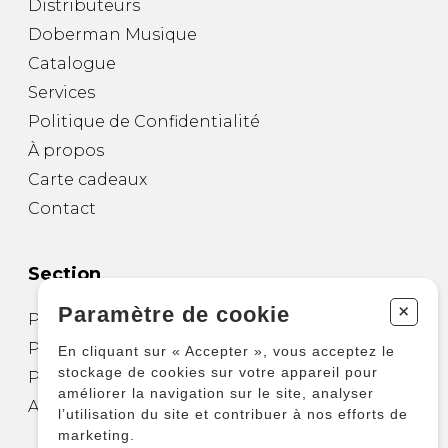
Distributeurs
Doberman Musique
Catalogue
Services
Politique de Confidentialité
À propos
Carte cadeaux
Contact
Section
+
Paramètre de cookie
Partitions pour guitare
Partitions pour autres instruments
En cliquant sur « Accepter », vous acceptez le
stockage de cookies sur votre appareil pour
Partitions pour ensembles
améliorer la navigation sur le site, analyser
Autres produits
l’utilisation du site et contribuer à nos efforts de
marketing.