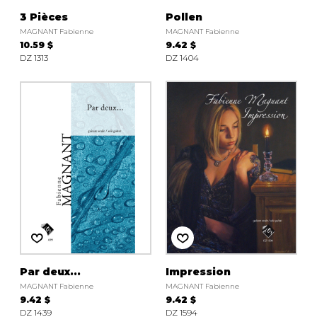
3 Pièces
Pollen
MAGNANT Fabienne
MAGNANT Fabienne
10.59 $
9.42 $
DZ 1313
DZ 1404
Par deux...
Impression
MAGNANT Fabienne
MAGNANT Fabienne
9.42 $
9.42 $
DZ 1439
DZ 1594