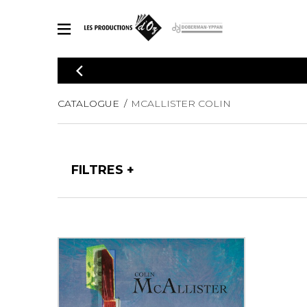
CATALOGUE
Explorez notre catalogue de partitions riche en œuvres originales
PAR
CATALOGUE
MCALLISTER COLIN
en arrangements de qualité.
Méthod
Guitare 
Explorez notre catalogue de partitions
2 guitare
riche en œuvres originales et en
FILTRES
arrangements de qualité.
3 guitare
PARTITIONS POUR GUITARE
4 guitare
5 guitare
Ensembl
PARTITIONS POUR AUTRES INSTRUMENTS
Orchestr
Concerto
Guitare 
PARTITIONS POUR ENSEMBLES
Musique