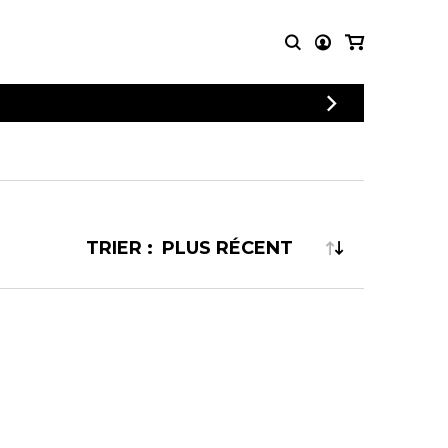
CONNEXION
PARTITIONS
AUTRES
INSCRIPTION
POUR
PRODUITS
ENSEMBLES
Articles promotionnels
Chœur
Cordes Knobloch
Concerto
Disques compacts et
TRIER :
Musique de chambre
DVDs
Orchestre
Ouvrages théoriques
et livres
Quatuor de flûtes
Quatuor de saxophones