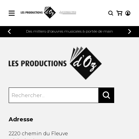
CATALOGUE
Des milliers d'œuvres musicales à portée de main
CONNEXION
Explorez notre catalogue de partitions
PARTITIONS 
INSCRIPTION
riche en œuvres originales et en
arrangements de qualité.
Méthodes
Guitare seule
Explorez notre catalogue de partitions
riche en œuvres originales et en
2 guitares
arrangements de qualité.
3 guitares
4 guitares
PARTITIONS POUR GUITARE
5 guitares et plus
Ensemble de guitare
PARTITIONS POUR AUTRES
Orchestre de guitares
INSTRUMENTS
Concerto pour guitar
Adresse
Guitare et un autre 
PARTITIONS POUR ENSEMBLES
Musique de chambre 
2220 chemin du Fleuve