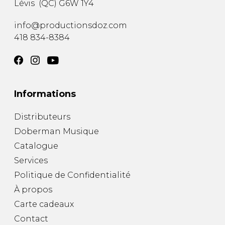
Lévis
(
QC
)
G6W 1Y4
AUTRES PRODUITS
info@productionsdoz.com
418 834-8384
Informations
Distributeurs
Doberman Musique
Catalogue
Services
Politique de Confidentialité
À propos
Carte cadeaux
Contact