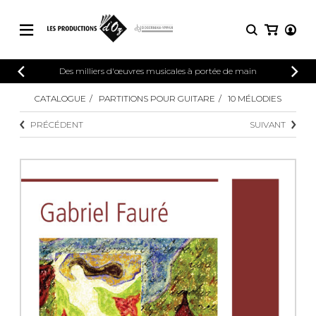
CATALOGUE
Des milliers d'œuvres musicales à portée de main
CONNEXION
Explorez notre catalogue de partitions
CATALOGUE
PARTITIONS POUR GUITARE
10 MÉLODIES
PARTITIONS 
INSCRIPTION
riche en œuvres originales et en
PRÉCÉDENT
SUIVANT
arrangements de qualité.
Méthodes
Guitare seule
Explorez notre catalogue de partitions
riche en œuvres originales et en
2 guitares
arrangements de qualité.
3 guitares
4 guitares
PARTITIONS POUR GUITARE
5 guitares et plus
Ensemble de guitare
PARTITIONS POUR AUTRES
Orchestre de guitares
INSTRUMENTS
Concerto pour guitar
Guitare et un autre 
PARTITIONS POUR ENSEMBLES
Musique de chambre 