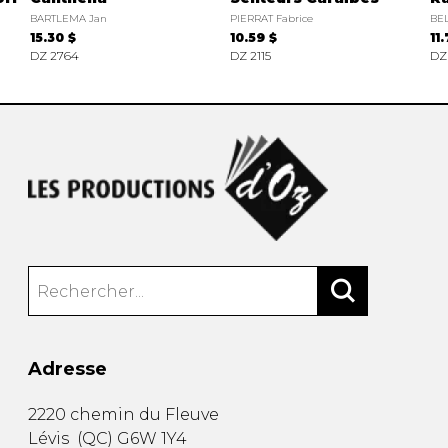
BARTLEMA Jan
PIERRAT Fabrice
BEL
15.30 $
10.59 $
11
DZ 2764
DZ 2115
DZ
Adresse
2220 chemin du Fleuve
Lévis
(
QC
)
G6W 1Y4