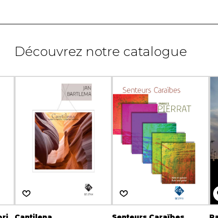
Découvrez notre catalogue
ori
Cantilena
Senteurs Caraïbes
Ra