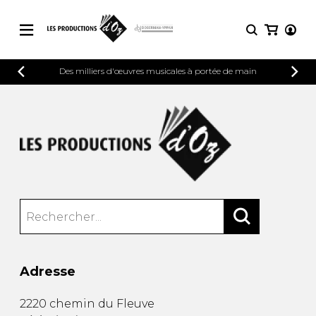
CATALOGUE
Des milliers d'œuvres musicales à portée de main
CONNEXION
Explorez notre catalogue de partitions
PARTITIONS 
INSCRIPTION
riche en œuvres originales et en
arrangements de qualité.
Méthodes
Guitare seule
Explorez notre catalogue de partitions
riche en œuvres originales et en
2 guitares
arrangements de qualité.
3 guitares
4 guitares
PARTITIONS POUR GUITARE
5 guitares et plus
Ensemble de guitare
PARTITIONS POUR AUTRES
Orchestre de guitares
INSTRUMENTS
Concerto pour guitar
Adresse
Guitare et un autre 
PARTITIONS POUR ENSEMBLES
Musique de chambre 
2220 chemin du Fleuve