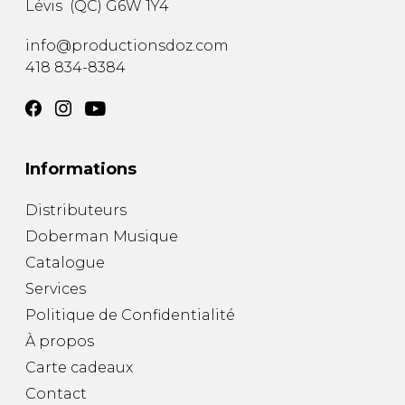
Lévis
(
QC
)
G6W 1Y4
AUTRES PRODUITS
info@productionsdoz.com
418 834-8384
Informations
Distributeurs
Doberman Musique
Catalogue
Services
Politique de Confidentialité
À propos
Carte cadeaux
Contact