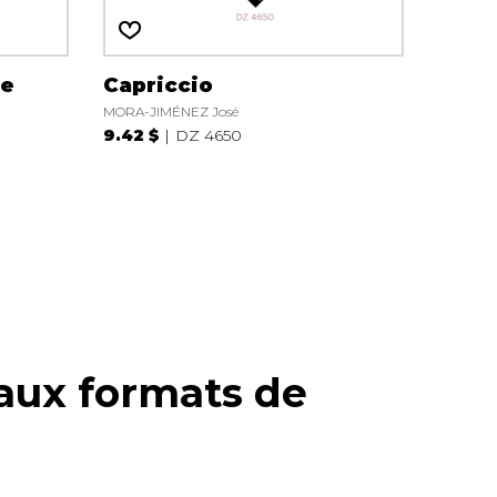
ne
Capriccio
MORA-JIMÉNEZ José
9.42 $
DZ 4650
aux formats de