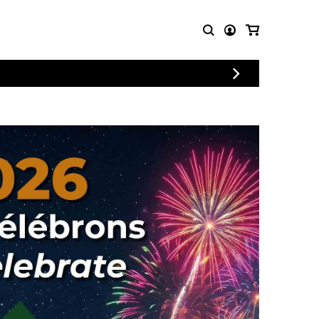
CONNEXION
PARTITIONS
AUTRES
INSCRIPTION
POUR
PRODUITS
ENSEMBLES
Articles promotionnels
Chœur
Cordes Knobloch
Concerto
Disques compacts et
Musique de chambre
DVDs
Orchestre
Ouvrages théoriques
et livres
Quatuor de flûtes
Quatuor de saxophones