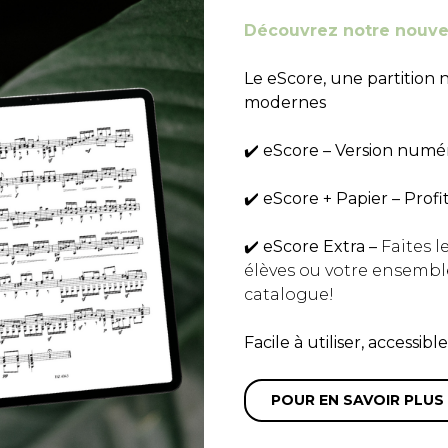
Découvrez notre nouve
Le eScore, une partition
modernes
✔️ eScore – Version numé
✔️ eScore + Papier – Pro
✔️ eScore Extra –
Faites 
élèves ou votre ensembl
catalogue!
Facile à utiliser, accessi
POUR EN SAVOIR PLUS