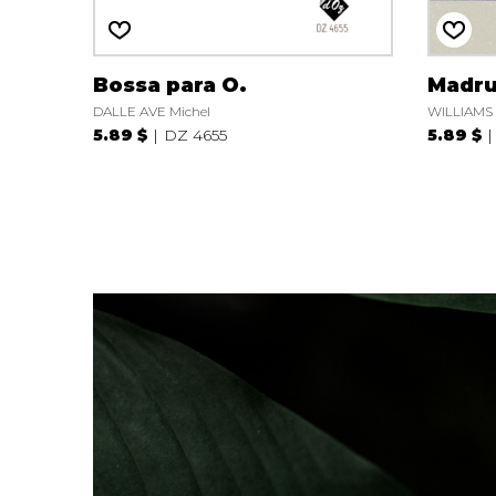
Bossa para O.
Madr
DALLE AVE Michel
WILLIAMS
5.89 $
DZ 4655
5.89 $