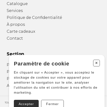
Catalogue
Services
Politique de Confidentialité
À propos
Carte cadeaux
Contact
Section
+
Paramètre de cookie
Partitions pour guitare
Partitions pour autres instruments
En cliquant sur « Accepter », vous acceptez le
stockage de cookies sur votre appareil pour
Partitions pour ensembles
améliorer la navigation sur le site, analyser
Autres produits
l’utilisation du site et contribuer à nos efforts de
marketing.
TOUS DROITS RÉSERVÉS © COPYRIGHT 2026 – PRODUCTIONS D'OZ
Accepter
Fermer