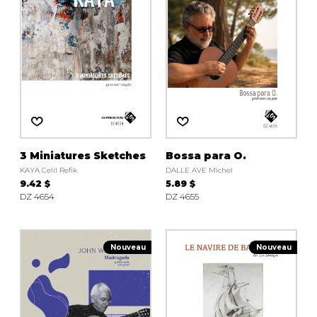
3 Miniatures Sketches
Bossa para O.
KAYA Celil Refik
DALLE AVE Michel
9.42 $
5.89 $
DZ 4654
DZ 4655
Nouveau
Nouveau