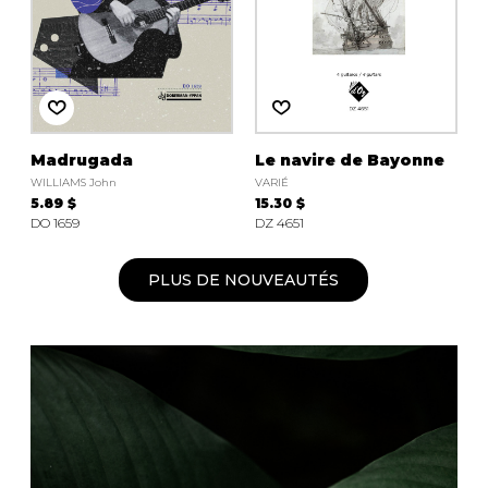
Madrugada
Le navire de Bayonne
WILLIAMS John
VARIÉ
5.89 $
15.30 $
DO 1659
DZ 4651
PLUS DE NOUVEAUTÉS