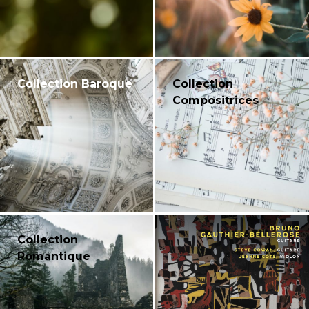
Collection Baroque
Collection
Compositrices
Collection
Romantique