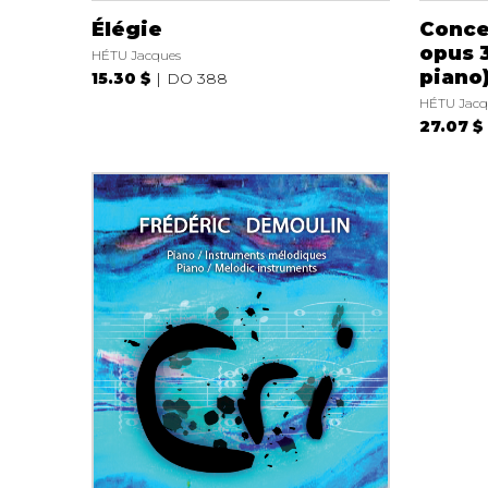
Élégie
Conce
opus 3
HÉTU Jacques
piano
15.30 $
DO 388
HÉTU Jacq
27.07 $