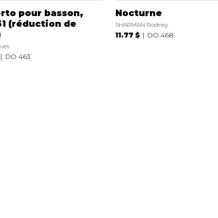
rto pour basson,
Nocturne
1 (réduction de
SHARMAN Rodney
)
11.77 $
DO 468
ues
DO 463