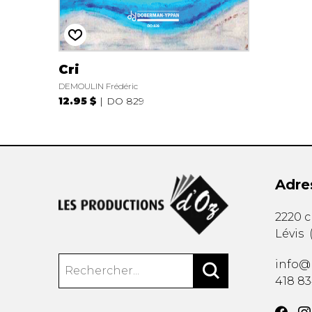
Cri
DEMOULIN Frédéric
12.95 $
DO 829
Adre
2220 
Lévis
info@
418 8