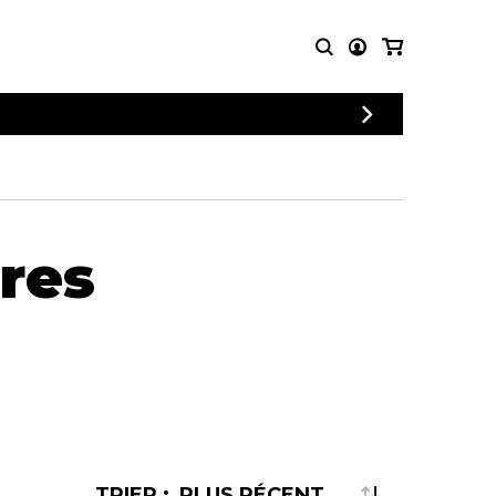
CONNEXION
PARTITIONS
AUTRES
INSCRIPTION
POUR
PRODUITS
ENSEMBLES
Articles promotionnels
Chœur
Cordes Knobloch
tres
Concerto
Disques compacts et
Musique de chambre
DVDs
Orchestre
Ouvrages théoriques
et livres
Quatuor de flûtes
Quatuor de saxophones
TRIER :