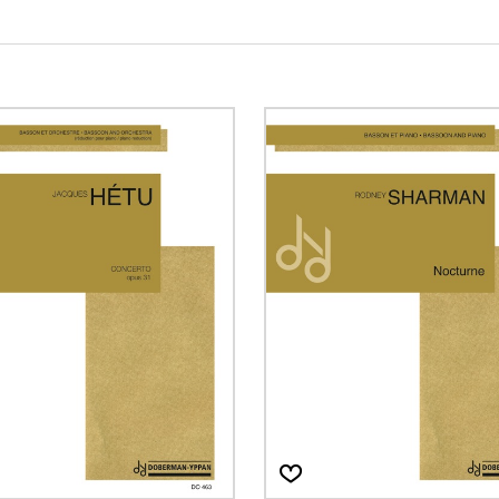
Hautbois
Luth
Mandoline
Orgue
Percussion
Piano
Saxophone
Trombone
Trompette
Tuba
Ukulélé
Violon
Violoncelle
Voix