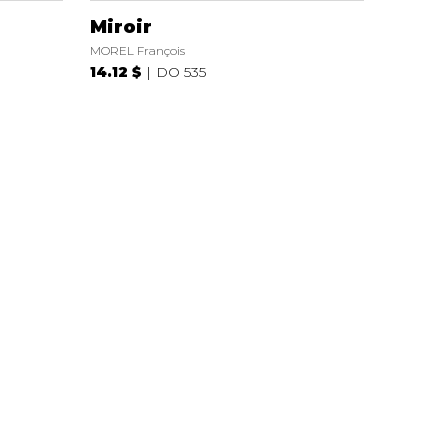
Miroir
MOREL François
14.12 $
DO 535