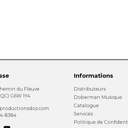
sse
Informations
chemin du Fleuve
Distributeurs
(
QC
)
G6W 1Y4
Doberman Musique
Catalogue
productionsdoz.com
Services
34-8384
Politique de Confident