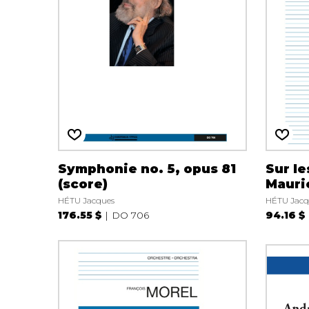
Symphonie no. 5, opus 81
Sur le
(score)
Mauri
HÉTU Jacques
HÉTU Jacq
176.55 $
DO 706
94.16 $