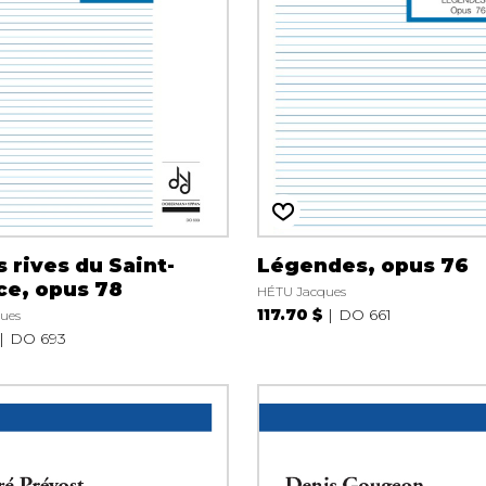
s rives du Saint-
Légendes, opus 76
ce, opus 78
HÉTU Jacques
117.70 $
DO 661
ues
DO 693