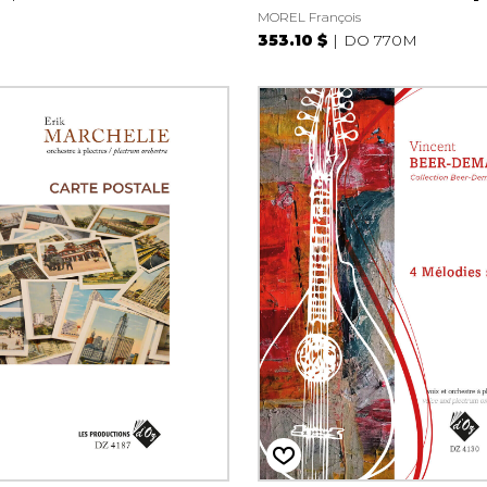
MOREL François
353.10 $
DO 770M