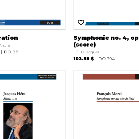
ration
Symphonie no. 4, op
(score)
André
DO 86
HÉTU Jacques
103.58 $
DO 794