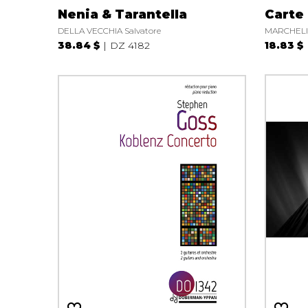
Nenia & Tarantella
Carte
DELLA VECCHIA Salvatore
MARCHELIE
38.84 $
DZ 4182
18.83 $