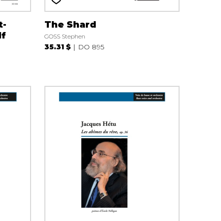
t-
The Shard
df
GOSS Stephen
35.31 $
DO 895