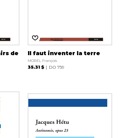
irs de
Il faut inventer la terre
MOREL François
35.31 $
DO 759