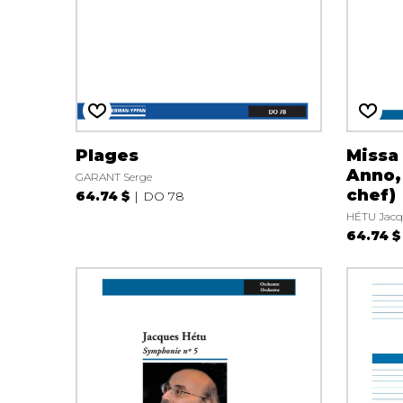
Plages
Missa
Anno,
GARANT Serge
chef)
64.74 $
DO 78
HÉTU Jacq
64.74 $