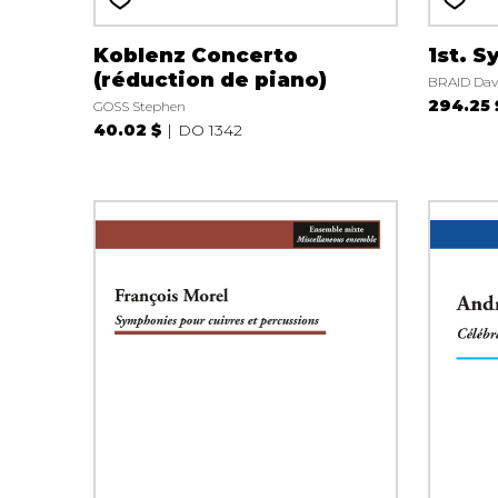
Koblenz Concerto
1st. 
(réduction de piano)
BRAID Dav
294.25 
GOSS Stephen
40.02 $
DO 1342