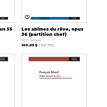
us 55
Les abîmes du rêve, opus
36 (partition chef)
HÉTU Jacques
100.05 $
DO 790