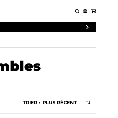
CONNEXION
PARTITIONS
AUTRES
INSCRIPTION
POUR
PRODUITS
ENSEMBLES
Articles promotionnels
Chœur
Cordes Knobloch
embles
Concerto
Disques compacts et
Musique de chambre
DVDs
Orchestre
Ouvrages théoriques
et livres
Quatuor de flûtes
Quatuor de saxophones
TRIER :