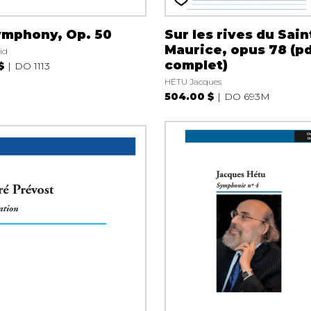
Symphony, Op. 50
Sur les rives du Sain
Maurice, opus 78 (p
id
complet)
$
DO 1113
HÉTU Jacques
504.00 $
DO 693M