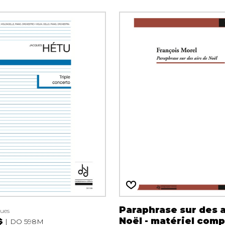
Hautbois
Luth
Mandoline
Orgue
Percussion
Piano
Saxophone
Trombone
Trompette
Tuba
Ukulélé
Violon
Violoncelle
Voix
Paraphrase sur des a
ues
Noël - matériel comp
$
DO 598M