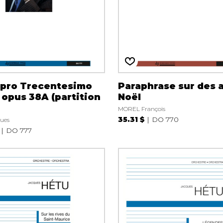
 pro Trecentesimo
Paraphrase sur des a
 opus 38A (partition
Noël
MOREL François
35.31 $
DO 770
ues
DO 777