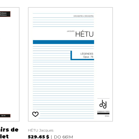
irs de
HÉTU Jacques
let
529.65 $
DO 661M