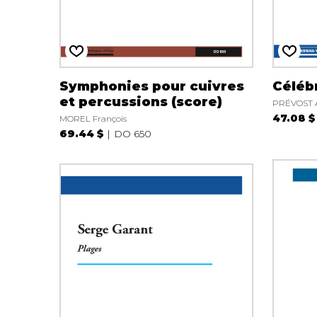
Symphonies pour cuivres
Céléb
et percussions (score)
PRÉVOST 
47.08 $
MOREL François
69.44 $
DO 650