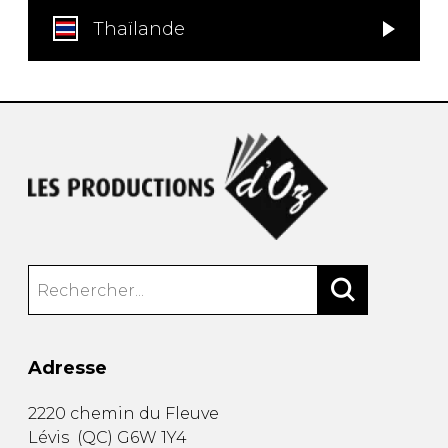
Thaïlande
Adresse
2220 chemin du Fleuve
Lévis
(
QC
)
G6W 1Y4