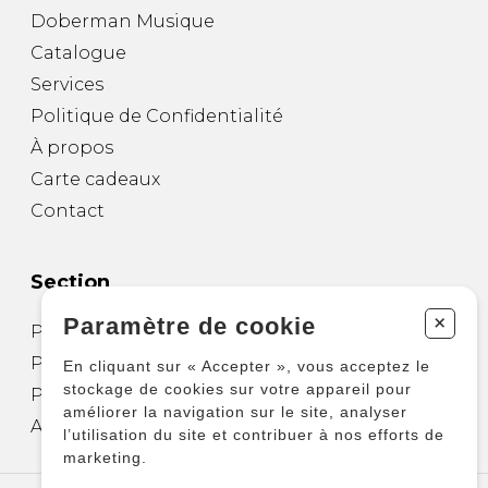
Doberman Musique
Catalogue
Services
Politique de Confidentialité
À propos
Carte cadeaux
Contact
Section
+
Paramètre de cookie
Partitions pour guitare
Partitions pour autres instruments
En cliquant sur « Accepter », vous acceptez le
stockage de cookies sur votre appareil pour
Partitions pour ensembles
améliorer la navigation sur le site, analyser
Autres produits
l’utilisation du site et contribuer à nos efforts de
marketing.