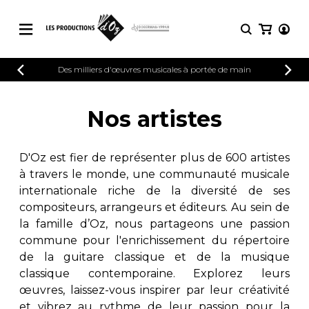
CATALOGUE
Des milliers d'œuvres musicales à portée de main
CONNEXION
Explorez notre catalogue de partitions
PARTITIONS 
INSCRIPTION
riche en œuvres originales et en
Nos artistes
arrangements de qualité.
Méthodes
Guitare seule
Explorez notre catalogue de partitions
D'Oz est fier de représenter plus de 600 artistes
riche en œuvres originales et en
2 guitares
à travers le monde, une communauté musicale
arrangements de qualité.
3 guitares
internationale riche de la diversité de ses
4 guitares
PARTITIONS POUR GUITARE
compositeurs, arrangeurs et éditeurs. Au sein de
5 guitares et plus
la famille d’Oz, nous partageons une passion
Ensemble de guitare
commune pour l'enrichissement du répertoire
PARTITIONS POUR AUTRES
Orchestre de guitares
INSTRUMENTS
de la guitare classique et de la musique
Concerto pour guitar
classique contemporaine. Explorez leurs
Guitare et un autre 
œuvres, laissez-vous inspirer par leur créativité
PARTITIONS POUR ENSEMBLES
Musique de chambre 
et vibrez au rythme de leur passion pour la