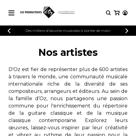
CATALOGUE
Des milliers d'œuvres musicales à portée de main
CONNEXION
Explorez notre catalogue de partitions
PARTITIONS 
INSCRIPTION
riche en œuvres originales et en
Nos artistes
arrangements de qualité.
Méthodes
Guitare seule
Explorez notre catalogue de partitions
D'Oz est fier de représenter plus de 600 artistes
riche en œuvres originales et en
2 guitares
à travers le monde, une communauté musicale
arrangements de qualité.
3 guitares
internationale riche de la diversité de ses
4 guitares
PARTITIONS POUR GUITARE
compositeurs, arrangeurs et éditeurs. Au sein de
5 guitares et plus
la famille d’Oz, nous partageons une passion
Ensemble de guitare
commune pour l'enrichissement du répertoire
PARTITIONS POUR AUTRES
Orchestre de guitares
INSTRUMENTS
de la guitare classique et de la musique
Concerto pour guitar
classique contemporaine. Explorez leurs
Guitare et un autre 
œuvres, laissez-vous inspirer par leur créativité
PARTITIONS POUR ENSEMBLES
Musique de chambre 
et vibrez au rythme de leur passion pour la