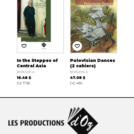
In the Steppes of
Polovtsian Dances
Central Asia
(2 cahiers)
BORODIN A.
BORODIN A.
16.48 $
47.08 $
DZ 1738
DZ 485