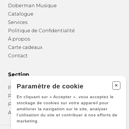
Doberman Musique
Catalogue
Services
Politique de Confidentialité
À propos
Carte cadeaux
Contact
Section
+
Paramètre de cookie
Partitions pour guitare
Partitions pour autres instruments
En cliquant sur « Accepter », vous acceptez le
stockage de cookies sur votre appareil pour
Partitions pour ensembles
améliorer la navigation sur le site, analyser
Autres produits
l’utilisation du site et contribuer à nos efforts de
marketing.