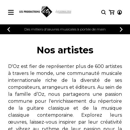
CATALOGUE
Des milliers d'œuvres musicales à portée de main
CONNEXION
Explorez notre catalogue de partitions
PARTITIONS 
INSCRIPTION
riche en œuvres originales et en
Nos artistes
arrangements de qualité.
Méthodes
Guitare seule
Explorez notre catalogue de partitions
D'Oz est fier de représenter plus de 600 artistes
riche en œuvres originales et en
2 guitares
à travers le monde, une communauté musicale
arrangements de qualité.
3 guitares
internationale riche de la diversité de ses
4 guitares
PARTITIONS POUR GUITARE
compositeurs, arrangeurs et éditeurs. Au sein de
5 guitares et plus
la famille d’Oz, nous partageons une passion
Ensemble de guitare
commune pour l'enrichissement du répertoire
PARTITIONS POUR AUTRES
Orchestre de guitares
INSTRUMENTS
de la guitare classique et de la musique
Concerto pour guitar
classique contemporaine. Explorez leurs
Guitare et un autre 
œuvres, laissez-vous inspirer par leur créativité
PARTITIONS POUR ENSEMBLES
Musique de chambre 
et vibrez au rythme de leur passion pour la