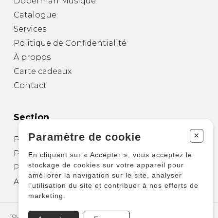
Doberman Musique
Catalogue
Services
Politique de Confidentialité
À propos
Carte cadeaux
Contact
Section
+
Paramètre de cookie
Partitions pour guitare
Partitions pour autres instruments
En cliquant sur « Accepter », vous acceptez le
stockage de cookies sur votre appareil pour
Partitions pour ensembles
améliorer la navigation sur le site, analyser
Autres produits
l’utilisation du site et contribuer à nos efforts de
marketing.
TOUS DROITS RÉSERVÉS © COPYRIGHT 2026 – PRODUCTIONS D'OZ