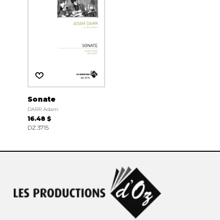
Sonate
DARR Adam
16.48 $
DZ 3715