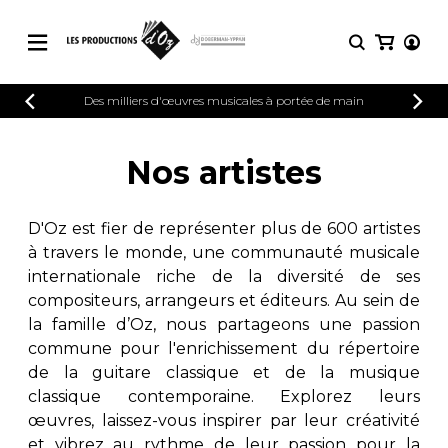
CATALOGUE
Des milliers d'œuvres musicales à portée de main
CONNEXION
Explorez notre catalogue de partitions
PARTITIONS 
INSCRIPTION
riche en œuvres originales et en
Nos artistes
arrangements de qualité.
Méthodes
Guitare seule
Explorez notre catalogue de partitions
D'Oz est fier de représenter plus de 600 artistes
riche en œuvres originales et en
2 guitares
à travers le monde, une communauté musicale
arrangements de qualité.
3 guitares
internationale riche de la diversité de ses
4 guitares
PARTITIONS POUR GUITARE
compositeurs, arrangeurs et éditeurs. Au sein de
5 guitares et plus
la famille d’Oz, nous partageons une passion
Ensemble de guitare
commune pour l'enrichissement du répertoire
PARTITIONS POUR AUTRES
Orchestre de guitares
INSTRUMENTS
de la guitare classique et de la musique
Concerto pour guitar
classique contemporaine. Explorez leurs
Guitare et un autre 
œuvres, laissez-vous inspirer par leur créativité
PARTITIONS POUR ENSEMBLES
Musique de chambre 
et vibrez au rythme de leur passion pour la