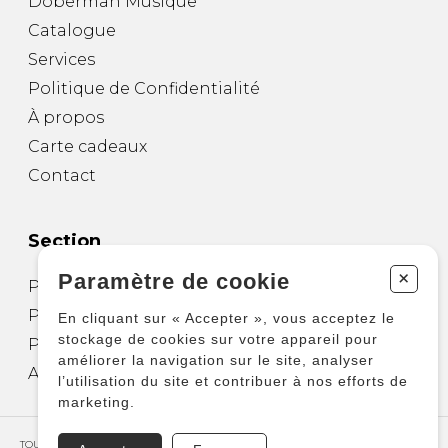
Doberman Musique
Catalogue
Services
Politique de Confidentialité
À propos
Carte cadeaux
Contact
Section
+
Paramètre de cookie
Partitions pour guitare
Partitions pour autres instruments
En cliquant sur « Accepter », vous acceptez le
stockage de cookies sur votre appareil pour
Partitions pour ensembles
améliorer la navigation sur le site, analyser
Autres produits
l’utilisation du site et contribuer à nos efforts de
marketing.
TOUS DROITS RÉSERVÉS © COPYRIGHT 2026 – PRODUCTIONS D'OZ